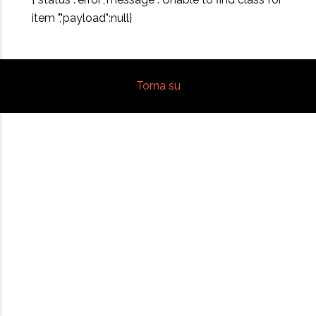
item ","payload":null}
Torna su