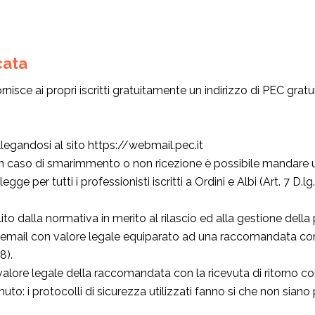
cata
nisce ai propri iscritti gratuitamente un indirizzo di PEC gratu
legandosi al sito https://webmail.pec.it
 (in caso di smarimmento o non ricezione è possibile mandare
legge per tutti i professionisti iscritti a Ordini e Albi (Art. 7 D
 dalla normativa in merito al rilascio ed alla gestione della po
re email con valore legale equiparato ad una raccomandata con 
68).
valore legale della raccomandata con la ricevuta di ritorno con
uto: i protocolli di sicurezza utilizzati fanno si che non siano