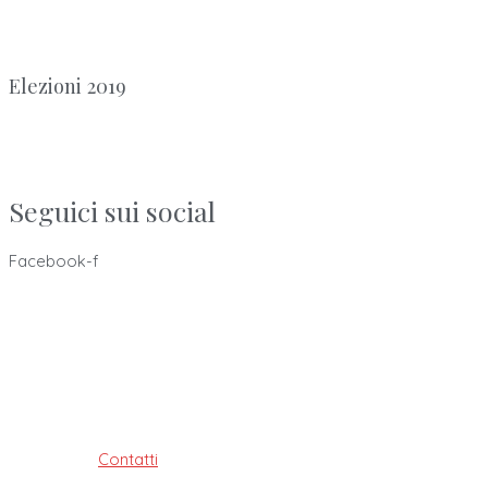
Elezioni 2019
Seguici sui social
Facebook-f
Ordine dei Tecnici Sanitari di Radiologia Medica e delle
Professioni Sanitarie Tecniche,
della riabilitazione e della prevenzione della provincia di
Bologna
ISTITUITO AI SENSI DELLE LEGGI: 4.8.1965, n. 1103, 31.1.1983, n. 25
e 11.1.2018, n. 3
Contatti
| Privacy Policy | Cookie Policy
Made with ♥ by Velobit.it