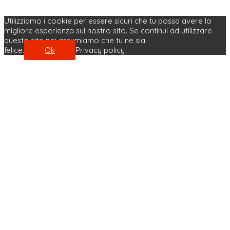
Utilizziamo i cookie per essere sicuri che tu possa avere la
migliore esperienza sul nostro sito. Se continui ad utilizzare
questo sito noi assumiamo che tu ne sia
felice.
Ok
Privacy policy