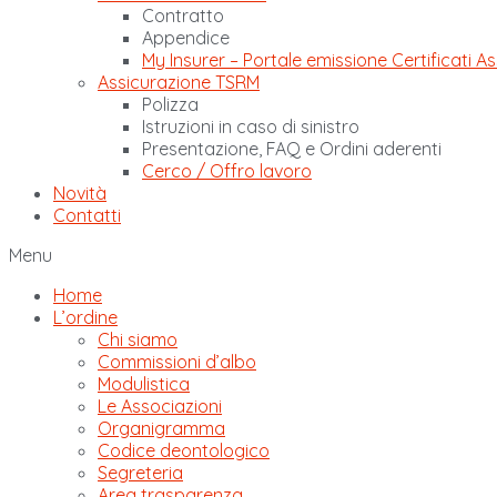
Contratto
Appendice
My Insurer – Portale emissione Certificati As
Assicurazione TSRM
Polizza
Istruzioni in caso di sinistro
Presentazione, FAQ e Ordini aderenti
Cerco / Offro lavoro
Novità
Contatti
Menu
Home
L’ordine
Chi siamo
Commissioni d’albo
Modulistica
Le Associazioni
Organigramma
Codice deontologico
Segreteria
Area trasparenza