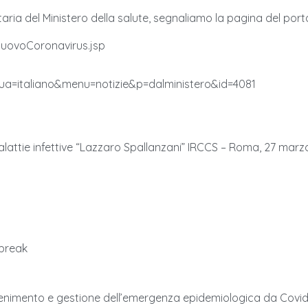
taria del Ministero della salute, segnaliamo la pagina del po
NuovoCoronavirus.jsp
gua=italiano&menu=notizie&p=dalministero&id=4081
malattie infettive “Lazzaro Spallanzani” IRCCS – Roma, 27 mar
tbreak
ontenimento e gestione dell’emergenza epidemiologica da Covid