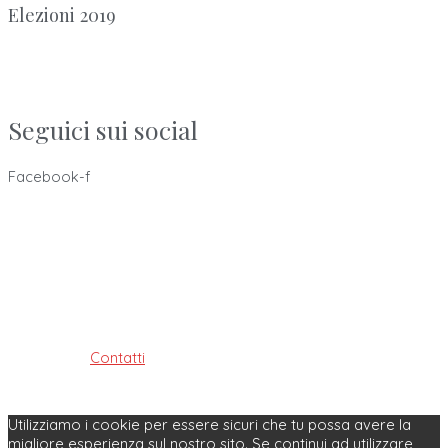
Elezioni 2019
Seguici sui social
Facebook-f
Ordine dei Tecnici Sanitari di Radiologia Medica e delle
Professioni Sanitarie Tecniche,
della riabilitazione e della prevenzione della provincia di
Bologna
ISTITUITO AI SENSI DELLE LEGGI: 4.8.1965, n. 1103, 31.1.1983, n. 25
e 11.1.2018, n. 3
Contatti
| Privacy Policy | Cookie Policy
Made with ♥ by Velobit.it
Utilizziamo i cookie per essere sicuri che tu possa avere la
migliore esperienza sul nostro sito. Se continui ad utilizzare