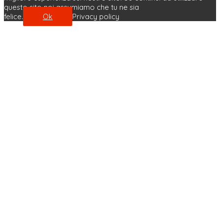
questo sito noi assumiamo che tu ne sia
felice.
Ok
Privacy policy