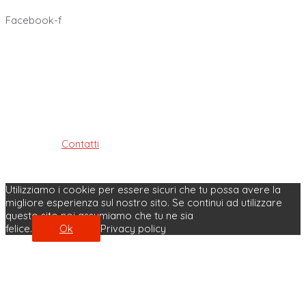
Facebook-f
Ordine dei Tecnici Sanitari di Radiologia Medica e delle
Professioni Sanitarie Tecniche,
della riabilitazione e della prevenzione della provincia di
Bologna
ISTITUITO AI SENSI DELLE LEGGI: 4.8.1965, n. 1103, 31.1.1983, n. 25
e 11.1.2018, n. 3
Contatti
| Privacy Policy | Cookie Policy
Made with ♥ by Velobit.it
Utilizziamo i cookie per essere sicuri che tu possa avere la
migliore esperienza sul nostro sito. Se continui ad utilizzare
questo sito noi assumiamo che tu ne sia
felice.
Ok
Privacy policy