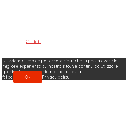
Ordine dei Tecnici Sanitari di Radiologia Medica e delle
Professioni Sanitarie Tecniche,
della riabilitazione e della prevenzione della provincia di
Bologna
ISTITUITO AI SENSI DELLE LEGGI: 4.8.1965, n. 1103, 31.1.1983, n. 25
e 11.1.2018, n. 3
Contatti
| Privacy Policy | Cookie Policy
Made with ♥ by Velobit.it
Utilizziamo i cookie per essere sicuri che tu possa avere la
migliore esperienza sul nostro sito. Se continui ad utilizzare
questo sito noi assumiamo che tu ne sia
felice.
Ok
Privacy policy