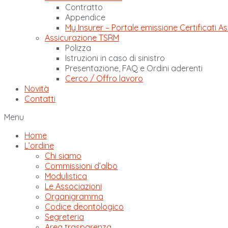
Contratto
Appendice
My Insurer – Portale emissione Certificati As
Assicurazione TSRM
Polizza
Istruzioni in caso di sinistro
Presentazione, FAQ e Ordini aderenti
Cerco / Offro lavoro
Novità
Contatti
Menu
Home
L’ordine
Chi siamo
Commissioni d’albo
Modulistica
Le Associazioni
Organigramma
Codice deontologico
Segreteria
Area trasparenza