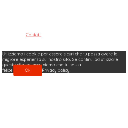
Professioni Sanitarie Tecniche,
della riabilitazione e della prevenzione della provincia di
Bologna
ISTITUITO AI SENSI DELLE LEGGI: 4.8.1965, n. 1103, 31.1.1983, n. 25
e 11.1.2018, n. 3
Contatti
| Privacy Policy | Cookie Policy
Made with ♥ by Velobit.it
Utilizziamo i cookie per essere sicuri che tu possa avere la
migliore esperienza sul nostro sito. Se continui ad utilizzare
questo sito noi assumiamo che tu ne sia
felice.
Ok
Privacy policy