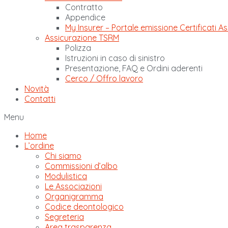
Contratto
Appendice
My Insurer – Portale emissione Certificati As
Assicurazione TSRM
Polizza
Istruzioni in caso di sinistro
Presentazione, FAQ e Ordini aderenti
Cerco / Offro lavoro
Novità
Contatti
Menu
Home
L’ordine
Chi siamo
Commissioni d’albo
Modulistica
Le Associazioni
Organigramma
Codice deontologico
Segreteria
Area trasparenza