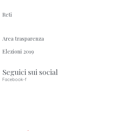
Reti
Area trasparenza
Elezioni 2019
Seguici sui social
Facebook-f
Ordine dei Tecnici Sanitari di Radiologia Medica e delle
Professioni Sanitarie Tecniche,
della riabilitazione e della prevenzione della provincia di
Bologna
ISTITUITO AI SENSI DELLE LEGGI: 4.8.1965, n. 1103, 31.1.1983, n. 25
e 11.1.2018, n. 3