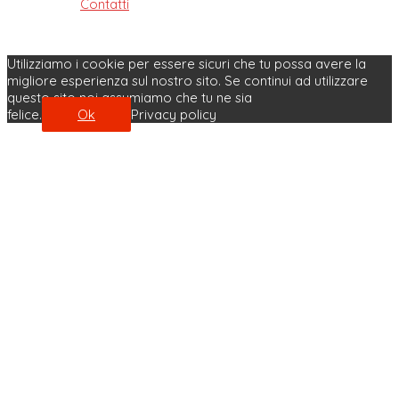
Contatti
| Privacy Policy | Cookie Policy
Made with ♥ by Velobit.it
Utilizziamo i cookie per essere sicuri che tu possa avere la
migliore esperienza sul nostro sito. Se continui ad utilizzare
questo sito noi assumiamo che tu ne sia
felice.
Ok
Privacy policy