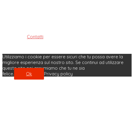
Professioni Sanitarie Tecniche,
della riabilitazione e della prevenzione della provincia di
Bologna
ISTITUITO AI SENSI DELLE LEGGI: 4.8.1965, n. 1103, 31.1.1983, n. 25
e 11.1.2018, n. 3
Contatti
| Privacy Policy | Cookie Policy
Made with ♥ by Velobit.it
Utilizziamo i cookie per essere sicuri che tu possa avere la
migliore esperienza sul nostro sito. Se continui ad utilizzare
questo sito noi assumiamo che tu ne sia
felice.
Ok
Privacy policy