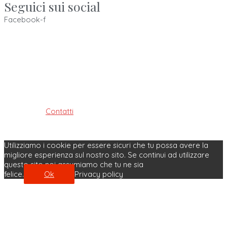
Seguici sui social
Facebook-f
Ordine dei Tecnici Sanitari di Radiologia Medica e delle
Professioni Sanitarie Tecniche,
della riabilitazione e della prevenzione della provincia di
Bologna
ISTITUITO AI SENSI DELLE LEGGI: 4.8.1965, n. 1103, 31.1.1983, n. 25
e 11.1.2018, n. 3
Contatti
| Privacy Policy | Cookie Policy
Made with ♥ by Velobit.it
Utilizziamo i cookie per essere sicuri che tu possa avere la
migliore esperienza sul nostro sito. Se continui ad utilizzare
questo sito noi assumiamo che tu ne sia
felice.
Ok
Privacy policy