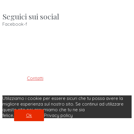
Seguici sui social
Facebook-f
Ordine dei Tecnici Sanitari di Radiologia Medica e delle
Professioni Sanitarie Tecniche,
della riabilitazione e della prevenzione della provincia di
Bologna
ISTITUITO AI SENSI DELLE LEGGI: 4.8.1965, n. 1103, 31.1.1983, n. 25
e 11.1.2018, n. 3
Contatti
| Privacy Policy | Cookie Policy
Made with ♥ by Velobit.it
Utilizziamo i cookie per essere sicuri che tu possa avere la
migliore esperienza sul nostro sito. Se continui ad utilizzare
questo sito noi assumiamo che tu ne sia
felice.
Ok
Privacy policy