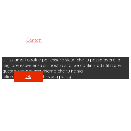
Ordine dei Tecnici Sanitari di Radiologia Medica e delle
Professioni Sanitarie Tecniche,
della riabilitazione e della prevenzione della provincia di
Bologna
ISTITUITO AI SENSI DELLE LEGGI: 4.8.1965, n. 1103, 31.1.1983, n. 25
e 11.1.2018, n. 3
Contatti
| Privacy Policy | Cookie Policy
Made with ♥ by Velobit.it
Utilizziamo i cookie per essere sicuri che tu possa avere la
migliore esperienza sul nostro sito. Se continui ad utilizzare
questo sito noi assumiamo che tu ne sia
felice.
Ok
Privacy policy