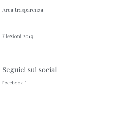
Area trasparenza
Elezioni 2019
Seguici sui social
Facebook-f
Ordine dei Tecnici Sanitari di Radiologia Medica e delle
Professioni Sanitarie Tecniche,
della riabilitazione e della prevenzione della provincia di
Bologna
ISTITUITO AI SENSI DELLE LEGGI: 4.8.1965, n. 1103, 31.1.1983, n. 25
e 11.1.2018, n. 3