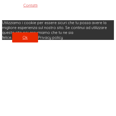
Contatti
| Privacy Policy | Cookie Policy
Made with ♥ by Velobit.it
Utilizziamo i cookie per essere sicuri che tu possa avere la
migliore esperienza sul nostro sito. Se continui ad utilizzare
questo sito noi assumiamo che tu ne sia
felice.
Ok
Privacy policy