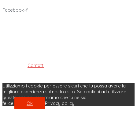
Facebook-f
Ordine dei Tecnici Sanitari di Radiologia Medica e delle
Professioni Sanitarie Tecniche,
della riabilitazione e della prevenzione della provincia di
Bologna
ISTITUITO AI SENSI DELLE LEGGI: 4.8.1965, n. 1103, 31.1.1983, n. 25
e 11.1.2018, n. 3
Contatti
| Privacy Policy | Cookie Policy
Made with ♥ by Velobit.it
Utilizziamo i cookie per essere sicuri che tu possa avere la
migliore esperienza sul nostro sito. Se continui ad utilizzare
questo sito noi assumiamo che tu ne sia
felice.
Ok
Privacy policy