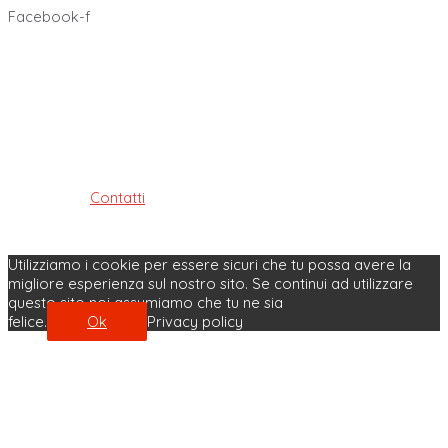
Facebook-f
Ordine dei Tecnici Sanitari di Radiologia Medica e delle
Professioni Sanitarie Tecniche,
della riabilitazione e della prevenzione della provincia di
Bologna
ISTITUITO AI SENSI DELLE LEGGI: 4.8.1965, n. 1103, 31.1.1983, n. 25
e 11.1.2018, n. 3
Contatti
| Privacy Policy | Cookie Policy
Made with ♥ by Velobit.it
Utilizziamo i cookie per essere sicuri che tu possa avere la
migliore esperienza sul nostro sito. Se continui ad utilizzare
questo sito noi assumiamo che tu ne sia
felice.
Ok
Privacy policy