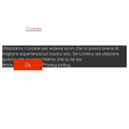
della riabilitazione e della prevenzione della provincia di
Bologna
ISTITUITO AI SENSI DELLE LEGGI: 4.8.1965, n. 1103, 31.1.1983, n. 25
e 11.1.2018, n. 3
Contatti
| Privacy Policy | Cookie Policy
Made with ♥ by Velobit.it
Utilizziamo i cookie per essere sicuri che tu possa avere la
migliore esperienza sul nostro sito. Se continui ad utilizzare
questo sito noi assumiamo che tu ne sia
felice.
Ok
Privacy policy