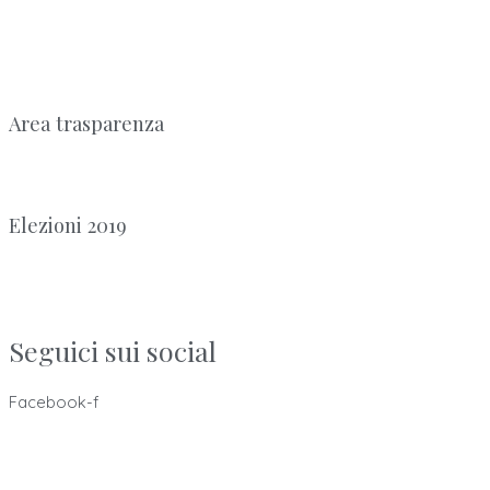
Area trasparenza
Elezioni 2019
Seguici sui social
Facebook-f
Ordine dei Tecnici Sanitari di Radiologia Medica e delle
Professioni Sanitarie Tecniche,